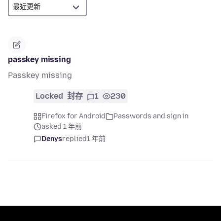
passkey missing
Passkey missing
Locked
封存
1
230
Firefox for Android
Passwords and sign in
asked 1 年前
Denys
replied
1 年前