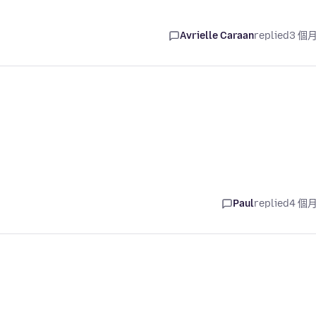
Avrielle Caraan
replied
3 個
Paul
replied
4 個