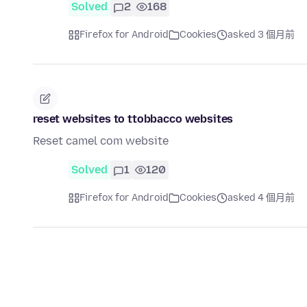
Solved
2
168
Firefox for Android
Cookies
asked 3 個月前
reset websites to ttobbacco websites
Reset camel com website
Solved
1
120
Firefox for Android
Cookies
asked 4 個月前