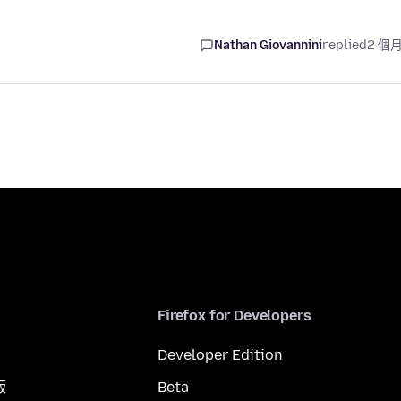
Nathan Giovannini
replied
2 個
Firefox for Developers
Developer Edition
版
Beta