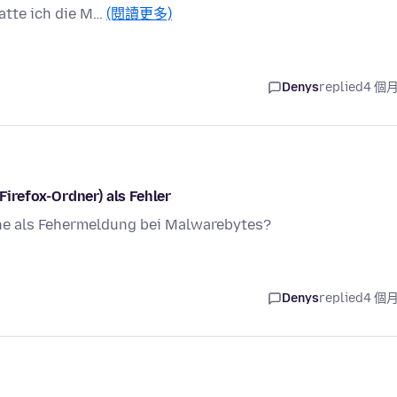
hatte ich die M…
(閱讀更多)
Denys
replied
4 個
irefox-Ordner) als Fehler
ne als Fehermeldung bei Malwarebytes?
Denys
replied
4 個