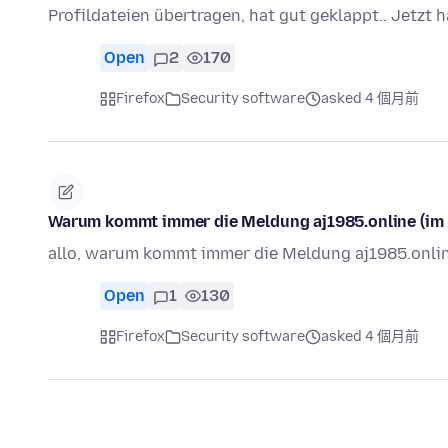
Profildateien übertragen, hat gut geklappt.. Jetzt 
Open
2
170
Firefox
Security software
asked 4 個月前
Warum kommt immer die Meldung aj1985.online (im F
allo, warum kommt immer die Meldung aj1985.onli
Open
1
130
Firefox
Security software
asked 4 個月前