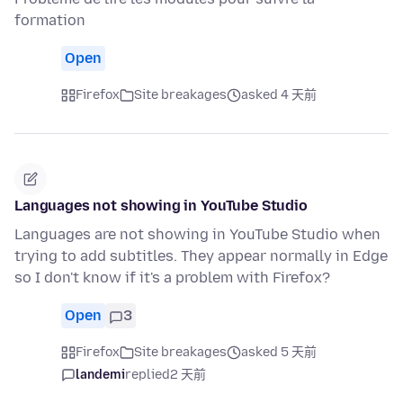
formation
Open
Firefox
Site breakages
asked 4 天前
Languages not showing in YouTube Studio
Languages are not showing in YouTube Studio when
trying to add subtitles. They appear normally in Edge
so I don't know if it's a problem with Firefox?
Open
3
Firefox
Site breakages
asked 5 天前
landemi
replied
2 天前