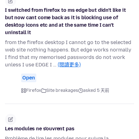
I switched from firefox to ms edge but didn't like it
but now cant come back as it is blocking use of
desktop icons etc and at the same time I can't
uninstall it
from the firefox desktop I cannot go to the selected
web site nothing happens. But edge works normally
I find that my memorised passwords do not work
unless I use EDGE I …
(閱讀更多)
Open
Firefox
Site breakages
asked 5 天前
Les modules ne s'ouvrent pas
Problème de lire les modules pour suivre la