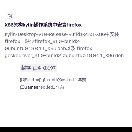
X86架构kylin操作系统中安装firefox
Kylin-Desktop-V10-Release-Build1-2101-X86中安装
firefox，缺少firefox_91.0+build2-
0ubuntu0.18.04.1_X86.deb以及 firefox-
geckodriver_91.0+build2-0ubuntu0.18.04.1_X86.deb
封存
4
197
Firefox
Install
asked 1 年前
James
replied
1 年前