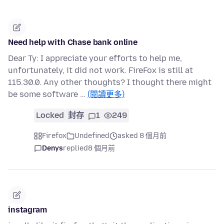
Need help with Chase bank online
Dear Ty: I appreciate your efforts to help me,
unfortunately, it did not work. FireFox is still at
115.30.0. Any other thoughts? I thought there might
be some software …
(閱讀更多)
Locked
封存
1
249
Firefox
Undefined
asked 8 個月前
Denys
replied
8 個月前
instagram