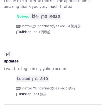
i really like it firefox that's it the applications is
amazing thank you very much firefox
Solved
封存
3
220
Firefox
Undefined
asked 10 個月前
Kiki
replied
9 個月前
updates
i want to login in my yahoo acount
Locked
1
10
Firefox
Undefined
asked 1 週前
Kiki
replied
1 週前