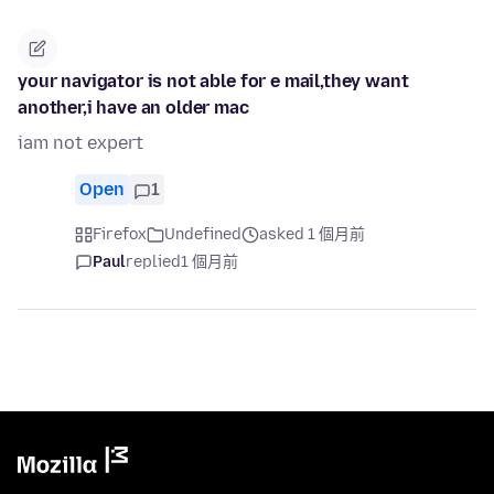
your navigator is not able for e mail,they want
another,i have an older mac
iam not expert
Open
1
Firefox
Undefined
asked 1 個月前
Paul
replied
1 個月前