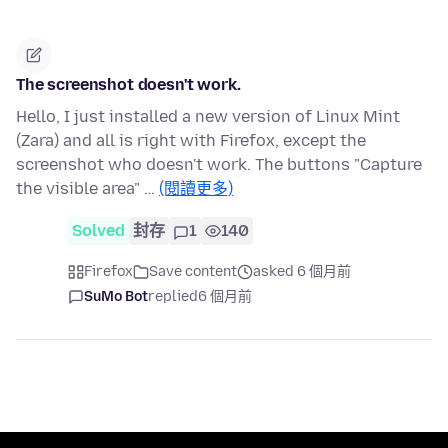
The screenshot doesn't work.
Hello, I just installed a new version of Linux Mint
(Zara) and all is right with Firefox, except the
screenshot who doesn't work. The buttons "Capture
the visible area" …
(閱讀更多)
Solved
封存
1
140
Firefox
Save content
asked 6 個月前
SuMo Bot
replied
6 個月前