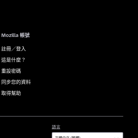
Mozilla 帳號
註冊／登入
這是什麼？
重設密碼
同步您的資料
取得幫助
語
語言
言