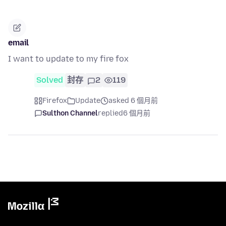
email
I want to update to my fire fox
Solved
封存
2
119
Firefox
Update
asked 6 個月前
Sulthon Channel
replied
6 個月前