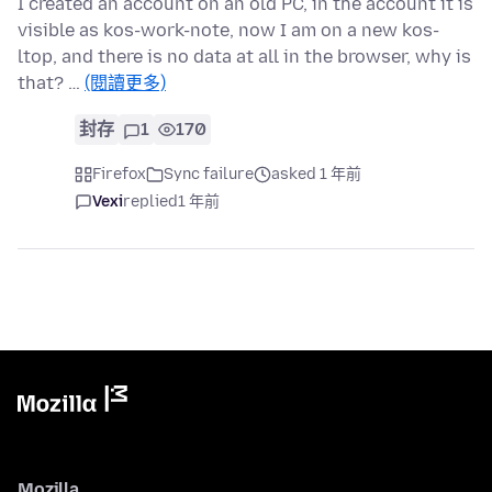
I created an account on an old PC, in the account it is
visible as kos-work-note, now I am on a new kos-
ltop, and there is no data at all in the browser, why is
that? …
(閱讀更多)
封存
1
170
Firefox
Sync failure
asked 1 年前
Vexi
replied
1 年前
Mozilla