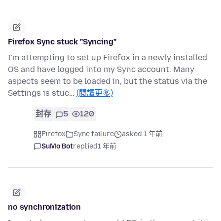
Firefox Sync stuck "Syncing"
I'm attempting to set up Firefox in a newly installed
OS and have logged into my Sync account. Many
aspects seem to be loaded in, but the status via the
Settings is stuc…
(閱讀更多)
封存
5
120
Firefox
Sync failure
asked 1 年前
SuMo Bot
replied
1 年前
no synchronization