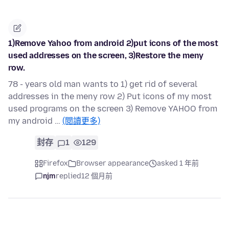
1)Remove Yahoo from android 2)put icons of the most
used addresses on the screen, 3)Restore the meny
row.
78 - years old man wants to 1) get rid of several
addresses in the meny row 2) Put icons of my most
used programs on the screen 3) Remove YAHOO from
my android …
(閱讀更多)
封存
1
129
Firefox
Browser appearance
asked 1 年前
njm
replied
12 個月前