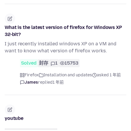
What is the latest version of firefox for Windows XP
32-bit?
I just recently installed windows XP on a VM and
want to know what version of firefox works.
Solved
封存
1
15753
Firefox
Installation and updates
asked 1 年前
James
replied
1 年前
youtube
.............................................