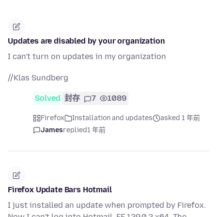
Updates are disabled by your organization
I can't turn on updates in my organization
//Klas Sundberg
Solved
封存
7
1089
Firefox
Installation and updates
asked 1 年前
James
replied
1 年前
Firefox Update Bars Hotmail
I just installed an update when prompted by Firefox.
Now I can't log into Hotmail. FF 129.0.2 x64. The