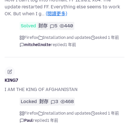
update restarted FF. Everything else seems to work
OK. But when I g…
(閱讀更多)
Solved
封存
5
440
Firefox
Installation and updates
asked 1 年前
mitchellnolte
replied
1 年前
KING7
I AM THE KING OF AFGHANISTAN
Locked
封存
3
468
Firefox
Installation and updates
asked 1 年前
Paul
replied
1 年前