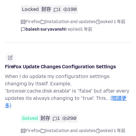
Locked
封存
1
190
Firefox
Installation and updates
asked 1 年前
balesh suryavanshi
replied
1 年前
FireFox Update Changes Configuration Settings
When i do update my configuration settings
changing by itself. Example,
"browser.cache.disk.enable" is "false" but after every
updates its always changing to "true". This…
(閱讀更
多)
Solved
封存
1
290
Firefox
Installation and updates
asked 1 年前