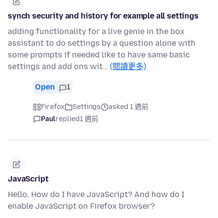
synch security and history for example all settings
adding functionality for a live genie in the box
assistant to do settings by a question alone with
some prompts if needed like to have same basic
settings and add ons wit…
(閱讀更多)
Open
1
Firefox
Settings
asked 1 週前
Paul
replied
1 週前
JavaScript
Hello. How do I have JavaScript? And how do I
enable JavaScript on Firefox browser?