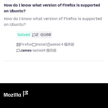
How do I know what version of Firefox is supported
on Ubuntu?
How do I know what version of Firefox is supported
on Ubuntu?
Solved
2
160
Firefox
Install
asked 4 個月前
James
replied
4 個月前