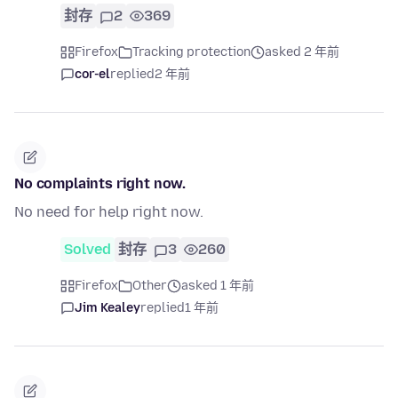
封存
2
369
Firefox
Tracking protection
asked 2 年前
cor-el
replied
2 年前
No complaints right now.
No need for help right now.
Solved
封存
3
260
Firefox
Other
asked 1 年前
Jim Kealey
replied
1 年前