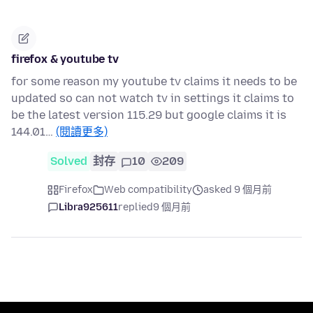
firefox & youtube tv
for some reason my youtube tv claims it needs to be
updated so can not watch tv in settings it claims to
be the latest version 115.29 but google claims it is
144.01…
(閱讀更多)
Solved
封存
10
209
Firefox
Web compatibility
asked 9 個月前
Libra925611
replied
9 個月前