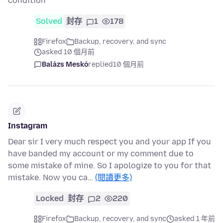
condition
Solved
封存
1
178
Firefox
Backup, recovery, and sync
asked 10 個月前
Balázs Meskó
replied
10 個月前
Instagram
Dear sir I very much respect you and your app If you
have banded my account or my comment due to
some mistake of mine. So I apologize to you for that
mistake. Now you ca…
(閱讀更多)
Locked
封存
2
220
Firefox
Backup, recovery, and sync
asked 1 年前