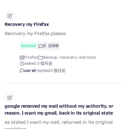
Recovery my Firefax
Recovery my Firefax please
Solved
2
60
Firefox
Backup, recovery, and sync
asked 3 個月前
cor-el
replied
3 個月前
google removed my mail without my authority, or
reason. I want my gmail. back in its original state
as stated I want my mail. returned in its original