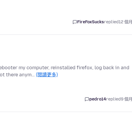
FireFoxSucks
replied
12 個
ooter my computer, reinstalled firefox, log back in and
 not there anym…
(閱讀更多)
pedro14
replied
9 個