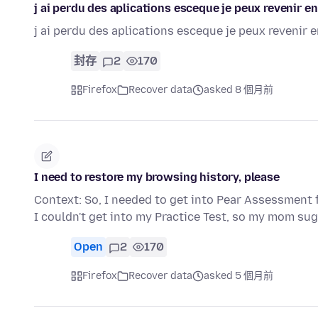
j ai perdu des aplications esceque je peux revenir en
j ai perdu des aplications esceque je peux revenir e
封存
2
170
Firefox
Recover data
asked 8 個月前
I need to restore my browsing history, please
Context: So, I needed to get into Pear Assessment 
I couldn't get into my Practice Test, so my mom s
Open
2
170
Firefox
Recover data
asked 5 個月前