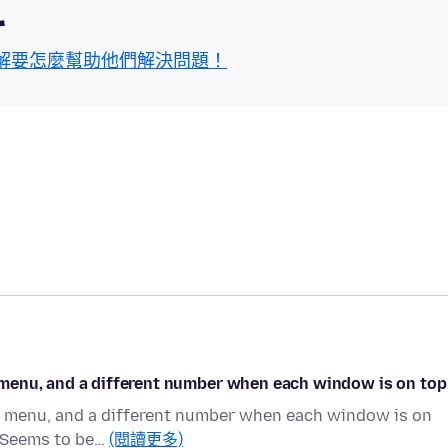
區
解要怎麼幫助他們解決問題！
menu, and a different number when each window is on top
 menu, and a different number when each window is on
" Seems to be…
(閱讀更多)