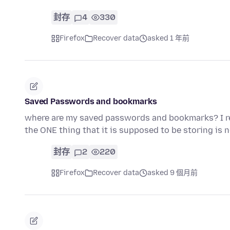
封存
4
330
Firefox
Recover data
asked 1 年前
Saved Passwords and bookmarks
where are my saved passwords and bookmarks? I reb
the ONE thing that it is supposed to be storing is
封存
2
220
Firefox
Recover data
asked 9 個月前