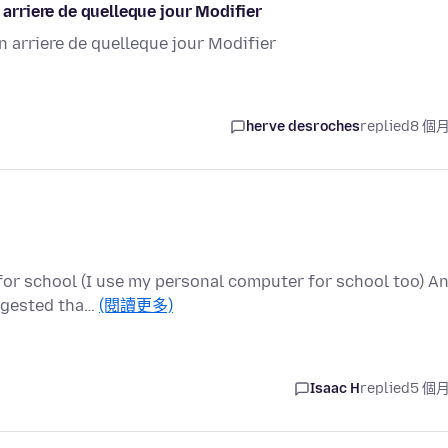
 arriere de quelleque jour Modifier
n arriere de quelleque jour Modifier
herve desroches
replied
8 個
for school (I use my personal computer for school too) A
uggested tha…
(閱讀更多)
Isaac H
replied
5 個