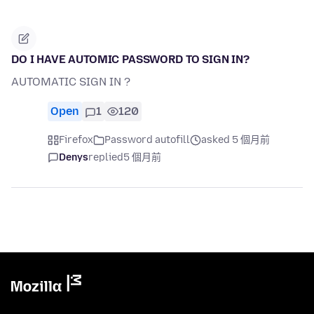
DO I HAVE AUTOMIC PASSWORD TO SIGN IN?
AUTOMATIC SIGN IN ?
Open
1
120
Firefox
Password autofill
asked 5 個月前
Denys
replied
5 個月前