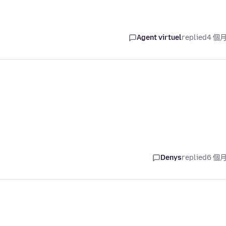
Agent virtuel
replied
4 個
Denys
replied
6 個