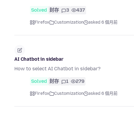
Solved
封存
3
437
Firefox
Customization
asked 6 個月前
AI Chatbot in sidebar
How to select AI Chatbot in sidebar?
Solved
封存
1
279
Firefox
Customization
asked 6 個月前