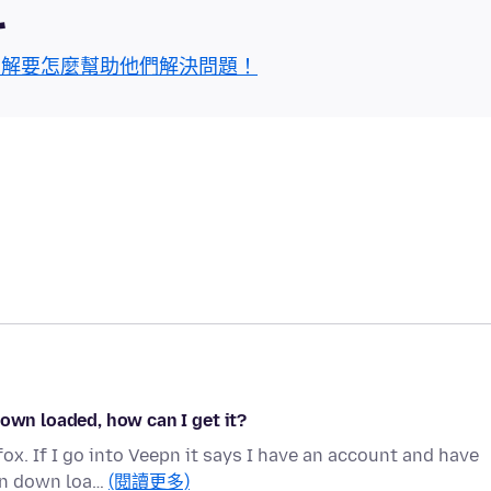
區
了解要怎麼幫助他們解決問題！
down loaded, how can I get it?
ox. If I go into Veepn it says I have an account and have
een down loa…
(閱讀更多)