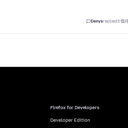
Denys
replied
3 個
Firefox for Developers
Developer Edition