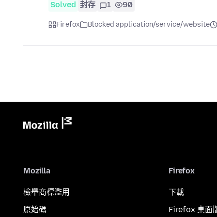
Solved
封存
1
90
Firefox
Blocked application/service/website
Mozilla
Firefox
檢舉商標濫用
下載
原始碼
Firefox 桌面