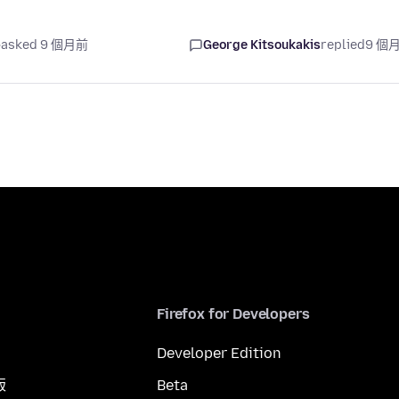
asked 9 個月前
George Kitsoukakis
replied
9 個
Firefox for Developers
Developer Edition
版
Beta