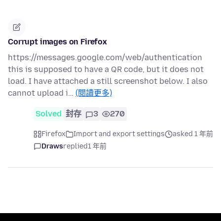
Corrupt images on Firefox
https://messages.google.com/web/authentication
this is supposed to have a QR code, but it does not
load. I have attached a still screenshot below. I also
cannot upload i…
(閱讀更多)
Solved
封存
3
270
Firefox
Import and export settings
asked 1 年前
Draws
replied
1 年前