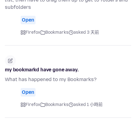
subfolders
Open
Firefox
Bookmarks
asked 3 天前
my bookmarkd have gone away.
What has happened to my Bookmarks?
Open
Firefox
Bookmarks
asked 1 小時前