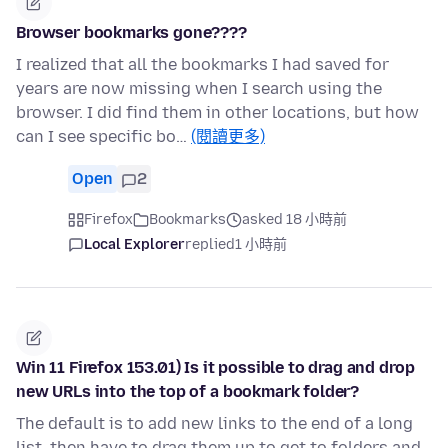
Browser bookmarks gone????
I realized that all the bookmarks I had saved for
years are now missing when I search using the
browser. I did find them in other locations, but how
can I see specific bo…
(閱讀更多)
Open
2
Firefox
Bookmarks
asked 18 小時前
Local Explorer
replied
1 小時前
Win 11 Firefox 153.01) Is it possible to drag and drop
new URLs into the top of a bookmark folder?
The default is to add new links to the end of a long
list, then have to drag them up to get to folders and