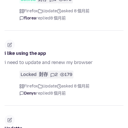
Firefox
Update
asked 8 個月前
florea
replied
8 個月前
i like using the app
i need to update and renew my browser
Locked
封存
2
179
Firefox
Update
asked 8 個月前
Denys
replied
8 個月前