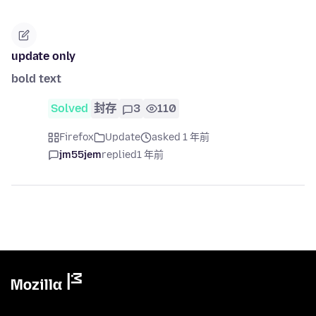
update only
bold text
Solved
封存
3
110
Firefox
Update
asked 1 年前
jm55jem
replied
1 年前