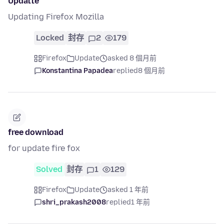
Updatte
Updating Firefox Mozilla
Locked
封存
2
179
Firefox
Update
asked 8 個月前
Konstantina Papadea
replied
8 個月前
free download
for update fire fox
Solved
封存
1
129
Firefox
Update
asked 1 年前
shri_prakash2008
replied
1 年前