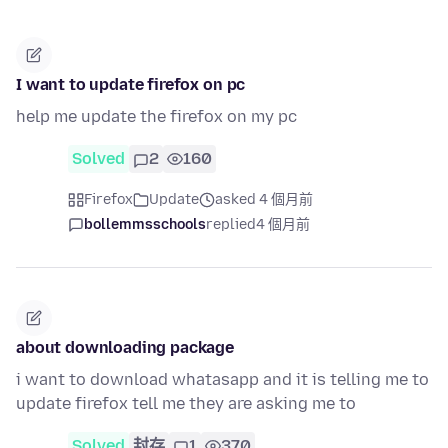
I want to update firefox on pc
help me update the firefox on my pc
Solved
2
160
Firefox
Update
asked 4 個月前
bollemmsschools
replied
4 個月前
about downloading package
i want to download whatasapp and it is telling me to
update firefox tell me they are asking me to
Solved
封存
1
370