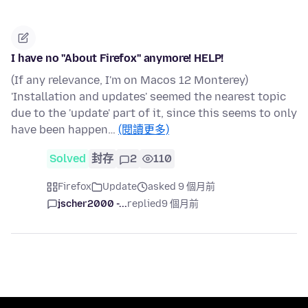
I have no ''About Firefox'' anymore! HELP!
(If any relevance, I'm on Macos 12 Monterey)
'Installation and updates' seemed the nearest topic
due to the 'update' part of it, since this seems to only
have been happen…
(閱讀更多)
Solved
封存
2
110
Firefox
Update
asked 9 個月前
jscher2000 -...
replied
9 個月前