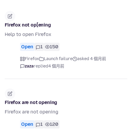
Firefox not op[ening
Help to open Firefox
Open
1
150
Firefox
Launch failure
asked 4 個月前
zaza
replied
4 個月前
Firefox are not opening
Firefox are not opening
Open
1
120