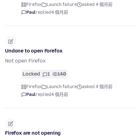
Firefox
Launch failure
asked 4 個月前
Paul
replied
4 個月前
Undone to open Forefox
Not open Firefox
Locked
1
140
Firefox
Launch failure
asked 4 個月前
Paul
replied
4 個月前
Firefox are not opening