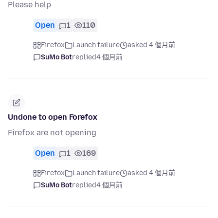
Please help
Open
1
110
Firefox
Launch failure
asked 4 個月前
SuMo Bot
replied
4 個月前
Undone to open Forefox
Firefox are not opening
Open
1
169
Firefox
Launch failure
asked 4 個月前
SuMo Bot
replied
4 個月前