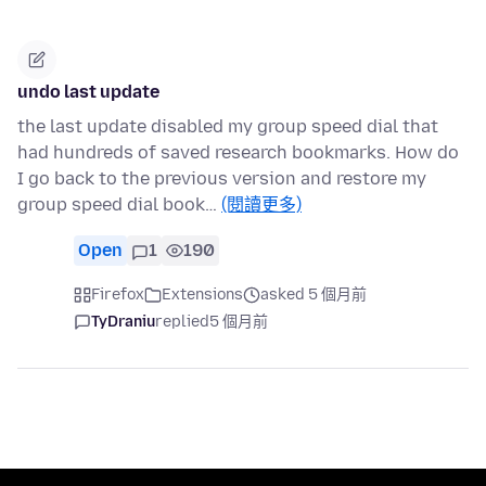
undo last update
the last update disabled my group speed dial that
had hundreds of saved research bookmarks. How do
I go back to the previous version and restore my
group speed dial book…
(閱讀更多)
Open
1
190
Firefox
Extensions
asked 5 個月前
TyDraniu
replied
5 個月前