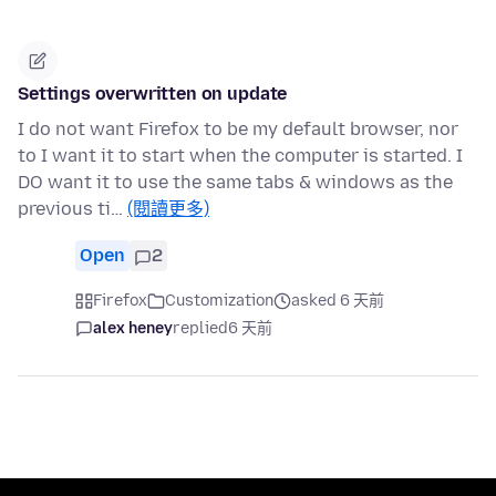
Settings overwritten on update
I do not want Firefox to be my default browser, nor
to I want it to start when the computer is started. I
DO want it to use the same tabs & windows as the
previous ti…
(閱讀更多)
Open
2
Firefox
Customization
asked 6 天前
alex heney
replied
6 天前