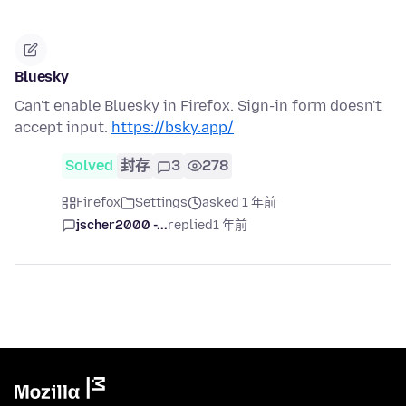
Bluesky
Can't enable Bluesky in Firefox. Sign-in form doesn't
accept input.
https://bsky.app/
Solved
封存
3
278
Firefox
Settings
asked 1 年前
jscher2000 -...
replied
1 年前