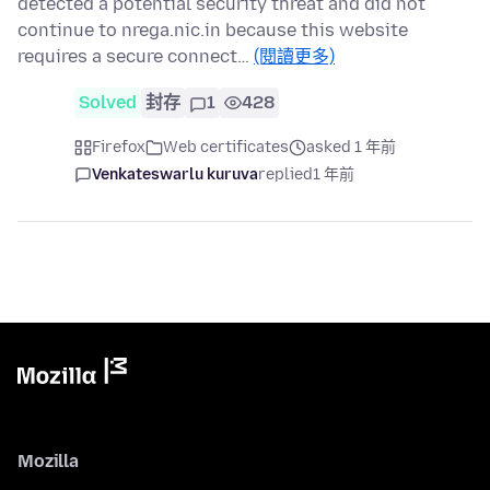
detected a potential security threat and did not
continue to nrega.nic.in because this website
requires a secure connect…
(閱讀更多)
Solved
封存
1
428
Firefox
Web certificates
asked 1 年前
Venkateswarlu kuruva
replied
1 年前
Mozilla