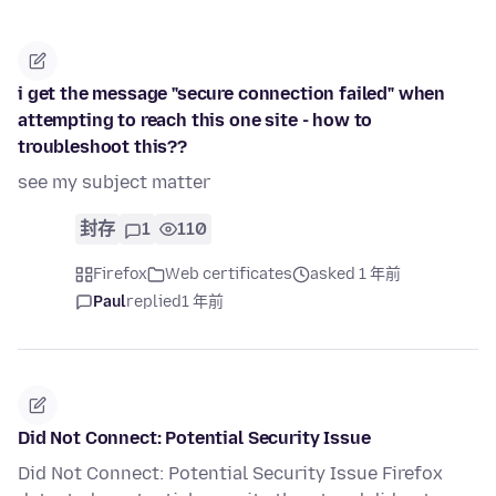
i get the message "secure connection failed" when
attempting to reach this one site - how to
troubleshoot this??
see my subject matter
封存
1
110
Firefox
Web certificates
asked 1 年前
Paul
replied
1 年前
Did Not Connect: Potential Security Issue
Did Not Connect: Potential Security Issue Firefox