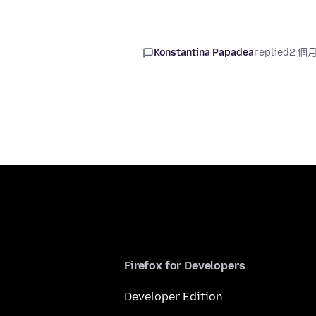
Konstantina Papadea
replied
2 個
Firefox for Developers
Developer Edition