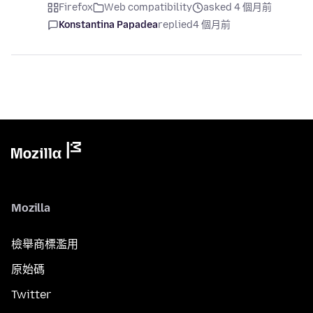
Firefox
Web compatibility
asked 4 個月前
Konstantina Papadea
replied
4 個月前
Mozilla
檢舉商標濫用
原始碼
Twitter