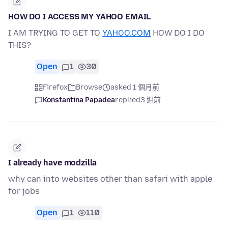
HOW DO I ACCESS MY YAHOO EMAIL
I AM TRYING TO GET TO
YAHOO.COM
HOW DO I DO
THIS?
Open
1
30
Firefox
Browse
asked 1 個月前
Konstantina Papadea
replied
3 週前
I already have modzilla
why can into websites other than safari with apple
for jobs
Open
1
110