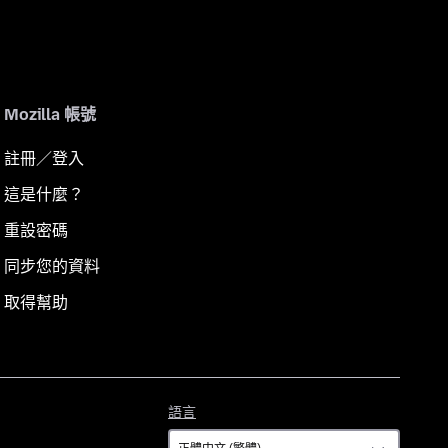
Mozilla 帳號
註冊／登入
這是什麼？
重設密碼
同步您的資料
取得幫助
語
語言
言