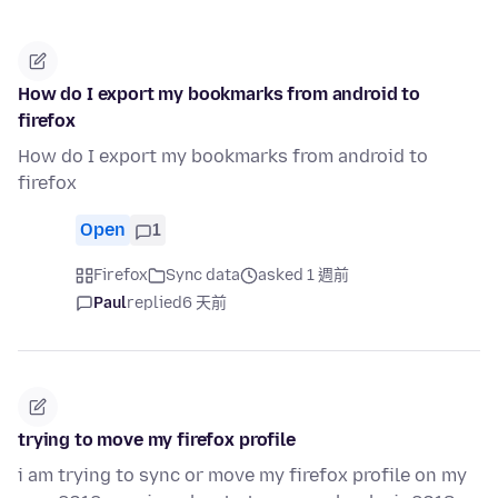
How do I export my bookmarks from android to
firefox
How do I export my bookmarks from android to
firefox
Open
1
Firefox
Sync data
asked 1 週前
Paul
replied
6 天前
trying to move my firefox profile
i am trying to sync or move my firefox profile on my