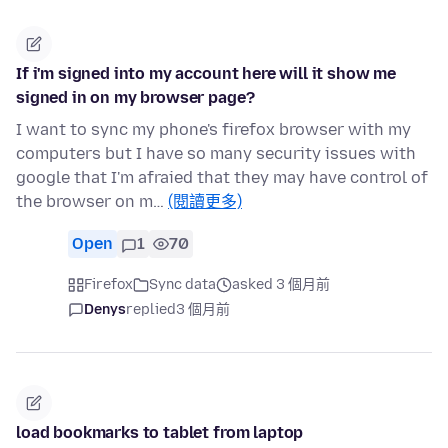
If i'm signed into my account here will it show me
signed in on my browser page?
I want to sync my phone's firefox browser with my
computers but I have so many security issues with
google that I'm afraied that they may have control of
the browser on m…
(閱讀更多)
Open
1
70
Firefox
Sync data
asked 3 個月前
Denys
replied
3 個月前
load bookmarks to tablet from laptop