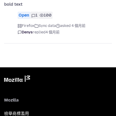
bold text
Open
1
100
Firefox
Sync data
asked 4 個月前
Denys
replied
4 個月前
Mozilla
檢舉商標濫用