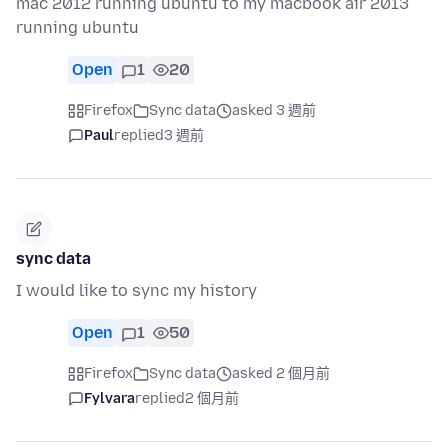
mac 2012 running ubuntu to my macbook air 2013
running ubuntu
Open
1
20
Firefox
Sync data
asked 3 週前
Paul
replied
3 週前
sync data
I would like to sync my history
Open
1
50
Firefox
Sync data
asked 2 個月前
Fylvara
replied
2 個月前