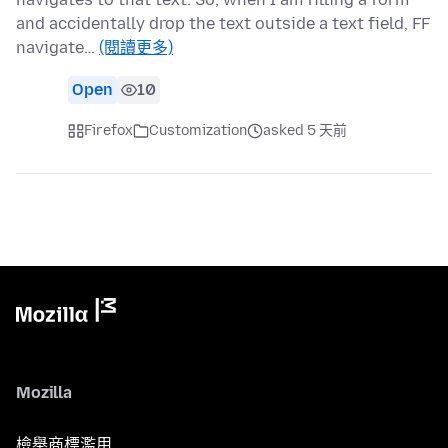
and accidentally drop the text outside a text field, FF
navigate…
(閱讀更多)
Open
10
Firefox
Customization
asked 5 天前
Mozilla
檢舉商標濫用