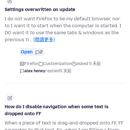
Settings overwritten on update
I do not want Firefox to be my default browser, nor
to I want it to start when the computer is started. I
DO want it to use the same tabs & windows as the
previous ti…
(閱讀更多)
Open
2
Firefox
Customization
asked 5 天前
alex heney
replied
5 天前
How do I disable navigation when some text is
dropped onto FF
When a piece of text is drag-and-dropped onto FF, FF
navigates to that text. So, when I am filling a form