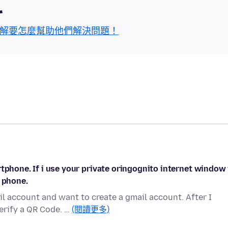
區
解要怎麼幫助他們解決問題！
tphone. If i use your private oringognito internet window 
t phone.
l account and want to create a gmail account. After I
erify a QR Code. …
(閱讀更多)