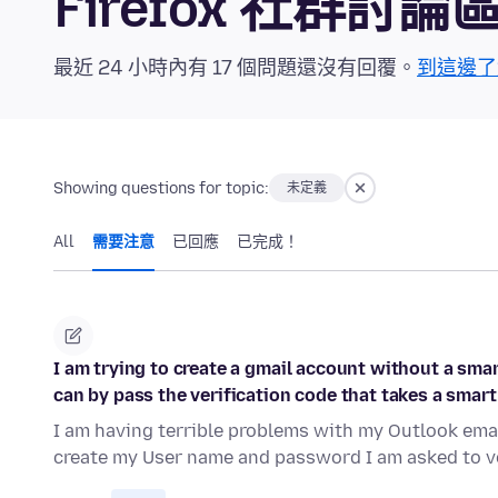
Firefox 社群討論
最近 24 小時內有 17 個問題還沒有回覆。
到這邊了
Showing questions for topic:
未定義
All
需要注意
已回應
已完成！
I am trying to create a gmail account without a smar
can by pass the verification code that takes a smar
I am having terrible problems with my Outlook emai
create my User name and password I am asked to v