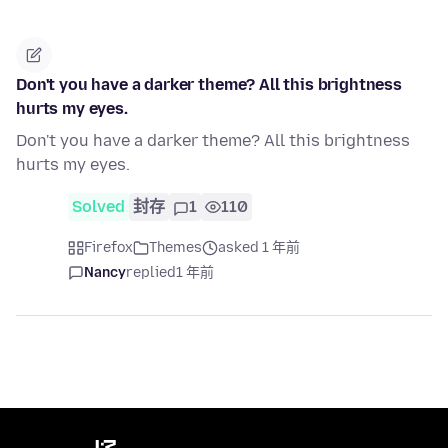
Don't you have a darker theme? All this brightness
hurts my eyes.
Don't you have a darker theme? All this brightness
hurts my eyes.
Solved
封存
1
110
Firefox
Themes
asked 1 年前
Nancy
replied
1 年前