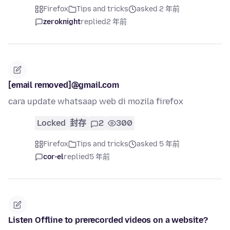
Firefox
Tips and tricks
asked 2 年前
zeroknight
replied
2 年前
[email removed]@gmail.com
cara update whatsaap web di mozila firefox
Locked
封存
2
300
Firefox
Tips and tricks
asked 5 年前
cor-el
replied
5 年前
Listen Offline to prerecorded videos on a website?