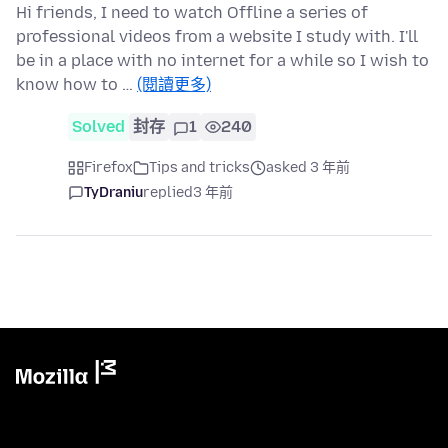
Hi friends, I need to watch Offline a series of
professional videos from a website I study with. I'll
be in a place with no internet for a while so I wish to
know how to …
(閱讀更多)
Solved
封存
1
240
Firefox
Tips and tricks
asked 3 年前
TyDraniu
replied
3 年前