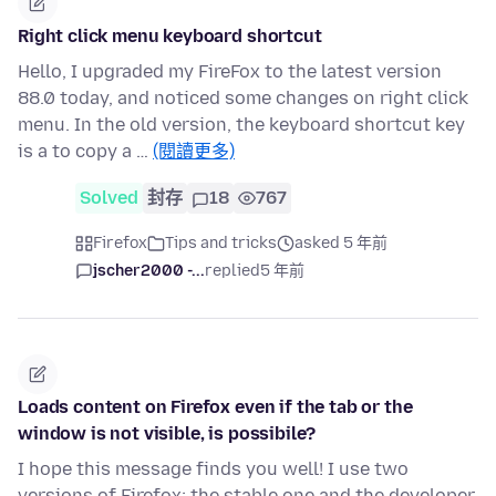
Right click menu keyboard shortcut
Hello, I upgraded my FireFox to the latest version
88.0 today, and noticed some changes on right click
menu. In the old version, the keyboard shortcut key
is a to copy a …
(閱讀更多)
Solved
封存
18
767
Firefox
Tips and tricks
asked 5 年前
jscher2000 -...
replied
5 年前
Loads content on Firefox even if the tab or the
window is not visible, is possibile?
I hope this message finds you well! I use two
versions of Firefox: the stable one and the developer