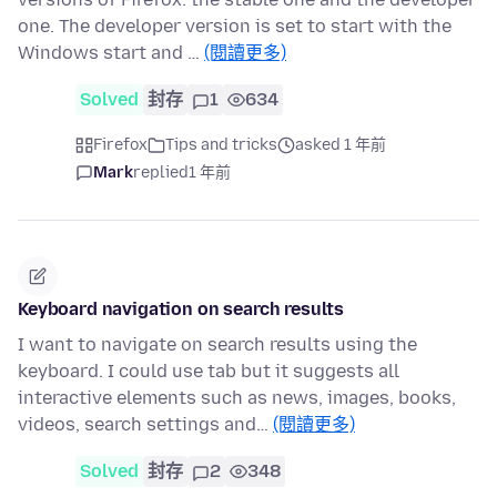
one. The developer version is set to start with the
Windows start and …
(閱讀更多)
Solved
封存
1
634
Firefox
Tips and tricks
asked 1 年前
Mark
replied
1 年前
Keyboard navigation on search results
I want to navigate on search results using the
keyboard. I could use tab but it suggests all
interactive elements such as news, images, books,
videos, search settings and…
(閱讀更多)
Solved
封存
2
348