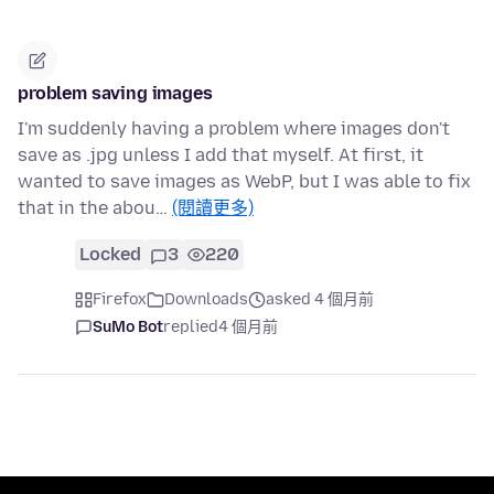
problem saving images
I'm suddenly having a problem where images don't
save as .jpg unless I add that myself. At first, it
wanted to save images as WebP, but I was able to fix
that in the abou…
(閱讀更多)
Locked
3
220
Firefox
Downloads
asked 4 個月前
SuMo Bot
replied
4 個月前