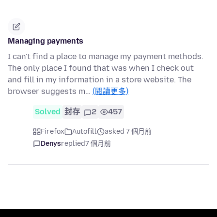
Managing payments
I can't find a place to manage my payment methods.
The only place I found that was when I check out
and fill in my information in a store website. The
browser suggests m…
(閱讀更多)
Solved
封存
2
457
Firefox
Autofill
asked 7 個月前
Denys
replied
7 個月前