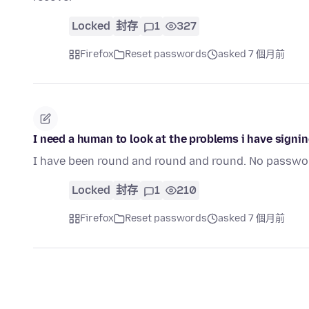
Locked
封存
1
327
Firefox
Reset passwords
asked 7 個月前
I need a human to look at the problems i have signi
I have been round and round and round. No passwor
Locked
封存
1
210
Firefox
Reset passwords
asked 7 個月前