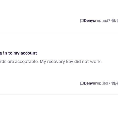
Denys
replied
7 個
ng in to my account
ds are acceptable. My recovery key did not work.
Denys
replied
7 個