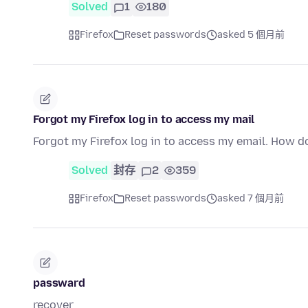
Solved
1
180
Firefox
Reset passwords
asked 5 個月前
Forgot my Firefox log in to access my mail
Forgot my Firefox log in to access my email. How d
Solved
封存
2
359
Firefox
Reset passwords
asked 7 個月前
passward
recover