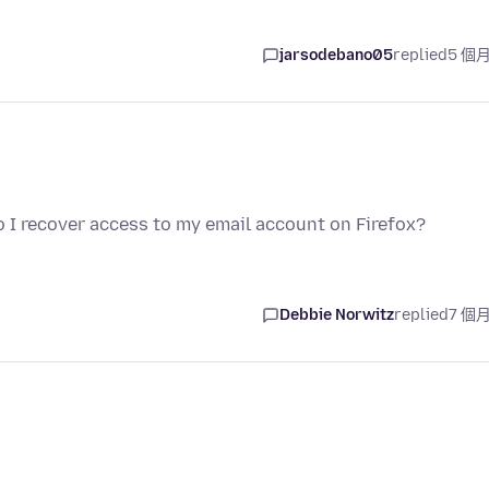
jarsodebano05
replied
5 個
o I recover access to my email account on Firefox?
Debbie Norwitz
replied
7 個