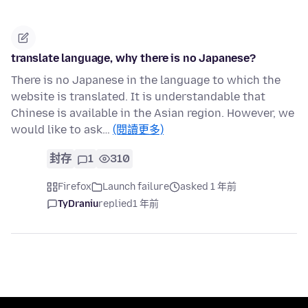
translate language, why there is no Japanese?
There is no Japanese in the language to which the
website is translated. It is understandable that
Chinese is available in the Asian region. However, we
would like to ask…
(閱讀更多)
封存
1
310
Firefox
Launch failure
asked 1 年前
TyDraniu
replied
1 年前