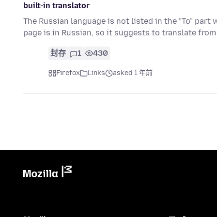
built-in translator
The Russian language is not listed in the "To" part w
page is in Russian, so it suggests to translate fro
封存
1
430
Firefox
Links
asked 1 年前