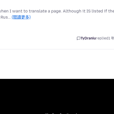
hen I want to translate a page. Although it IS listed if th
m Rus…
(閱讀更多)
TyDraniu
replied
1 