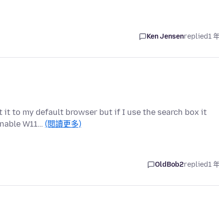
Ken Jensen
replied
1 
it to my default browser but if I use the search box it
 enable W11…
(閱讀更多)
OldBob2
replied
1 