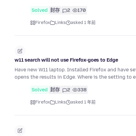
Solved
封存
2
170
Firefox
Links
asked 1 年前
w11 search will not use Firefox-goes to Edge
Have new W11 laptop. Installed Firefox and have set 
opens the results in Edge. Where is the setting to
Solved
封存
2
338
Firefox
Links
asked 1 年前