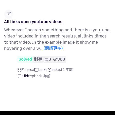
All links open youtube videos
Whenever I search something and there is a youtube
video included in the search results, all links direct
to that video. In the example image it show me
hovering over a w…
(閱讀更多)
Solved
封存
3
368
Firefox
Links
asked 1 年前
Kiki
replied
1 年前