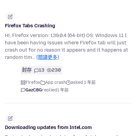
Firefox Tabs Crashing
Hi, Firefox version: 139.0.4 (64-bit) OS: Windows 11 I
have been having issues where Firefox tab will just
crash out for no reason it appears and it happens at
random tim…
(閱讀更多)
封存
13
230
Firefox
App crash
asked 1 年前
GazCBG
replied
1 年前
Downloading updates from Intel.com