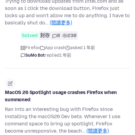
Trying to download updates from Intel.com and as
soon as I click the download button, Firefox just
locks up and won't allow me to do anything. I have to
basically shut do…
(閱讀更多)
Solved
封存
8
230
Firefox
App crash
asked 1 年前
SuMo Bot
replied
1 年前
MacOS 26 Spotlight usage crashes Firefox when
summoned
Ran into an interesting bug with Firefox since
installing the macOS26 Dev beta. Whenever I use
command space to bring up spotlight, Firefox
become unresponsive, the beach…
(閱讀更多)