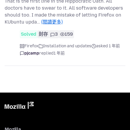
That is the first line in the Hippocratic Oath. All
doctors have to swear to it. All software developers
should too. I made the mistake of letting Firefox on
KUbuntu upda…
(閱讀更多)
Solved
封存
3
159
Firefox
Installation and updates
asked 1 年前
pjcamp
replied
1 年前
Mozilla