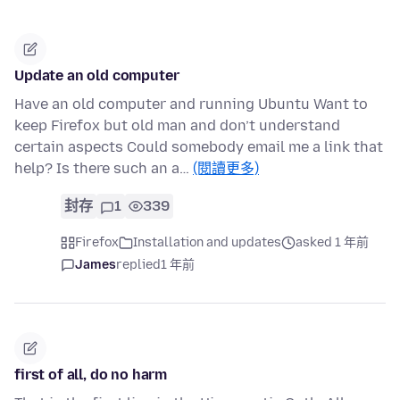
Update an old computer
Have an old computer and running Ubuntu Want to
keep Firefox but old man and don’t understand
certain aspects Could somebody email me a link that
help? Is there such an a…
(閱讀更多)
封存
1
339
Firefox
Installation and updates
asked 1 年前
James
replied
1 年前
first of all, do no harm