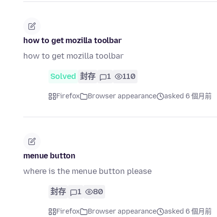
how to get mozilla toolbar
how to get mozilla toolbar
Solved
封存
1
110
Firefox
Browser appearance
asked 6 個月前
menue button
where is the menue button please
封存
1
80
Firefox
Browser appearance
asked 6 個月前