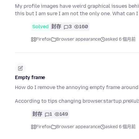
My profile images have weird graphical issues behi
this but I am sure I am not the only one. What can I
Solved
封存
3
160
Firefox
Browser appearance
asked 6 個月前
Empty frame
How do I remove the annoying empty frame aroun
According to tips changing browser.startup.preXul
封存
1
149
Firefox
Browser appearance
asked 6 個月前