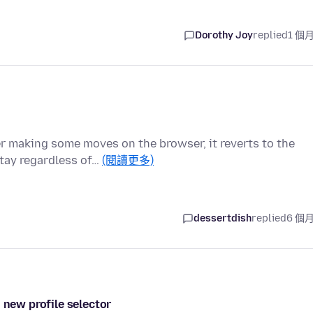
Dorothy Joy
replied
1 個
r making some moves on the browser, it reverts to the
tay regardless of…
(閱讀更多)
dessertdish
replied
6 個
 new profile selector