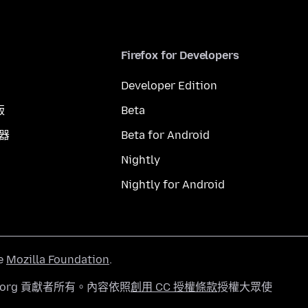
Firefox for Developers
Developer Edition
版
Beta
覽器
Beta for Android
Nightly
Nightly for Android
he
Mozilla Foundation
.
a.org 貢獻者所有。內容依照
創用 CC 授權條款
授權大眾使