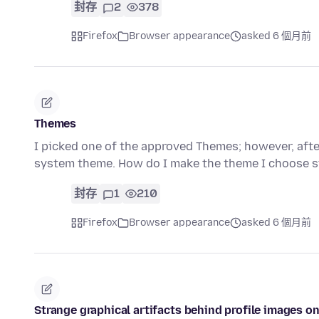
封存
2
378
Firefox
Browser appearance
asked 6 個月前
Themes
I picked one of the approved Themes; however, afte
system theme. How do I make the theme I choose s
封存
1
210
Firefox
Browser appearance
asked 6 個月前
Strange graphical artifacts behind profile images on