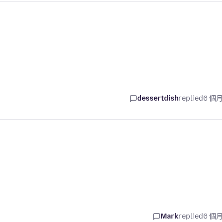
dessertdish
replied
6 個
Mark
replied
6 個