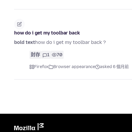
how do i get my toolbar back
bold text
how do i get my toolbar back ?
封存
1
70
Firefox
Browser appearance
asked 6 個月前