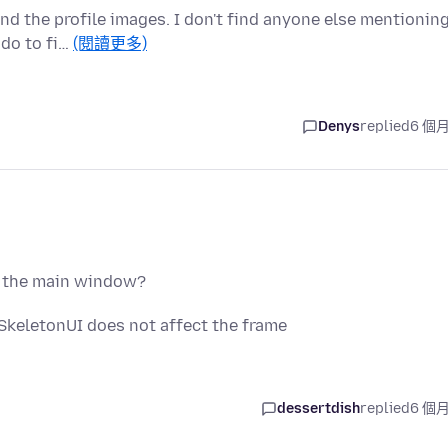
nd the profile images. I don't find anyone else mentionin
 do to fi…
(閱讀更多)
Denys
replied
6 個
d the main window?
SkeletonUI does not affect the frame
dessertdish
replied
6 個