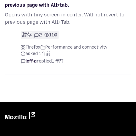
previous page with Alt+tab.
Opens with tiny screen in center. Will not revert to
previous page with Alt+Tab.
封存
2
110
Firefox
Performance and connectivity
asked 1 年前
jeff-g
replied
1 年前