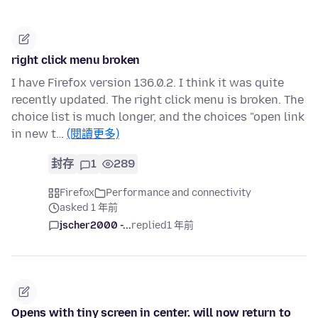
right click menu broken
I have Firefox version 136.0.2. I think it was quite
recently updated. The right click menu is broken. The
choice list is much longer, and the choices "open link
in new t…
(閱讀更多)
封存
1
289
Firefox
Performance and connectivity
asked 1 年前
jscher2000 -...
replied
1 年前
Opens with tiny screen in center. will now return to