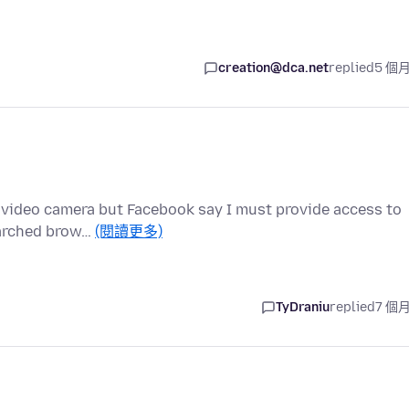
creation@dca.net
replied
5 個
my video camera but Facebook say I must provide access to
earched brow…
(閱讀更多)
TyDraniu
replied
7 個