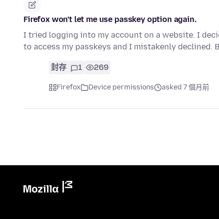
Firefox won't let me use passkey option again.
I tried logging into my account on a website. I deci
to access my passkeys and I mistakenly declined. 
封存
1
269
Firefox
Device permissions
asked 7 個月前