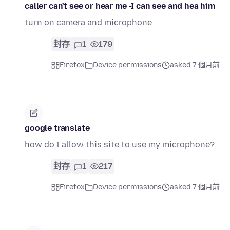
caller can't see or hear me -I can see and hea him
turn on camera and microphone
封存
1
179
Firefox
Device permissions
asked 7 個月前
google translate
how do I allow this site to use my microphone?
封存
1
217
Firefox
Device permissions
asked 7 個月前