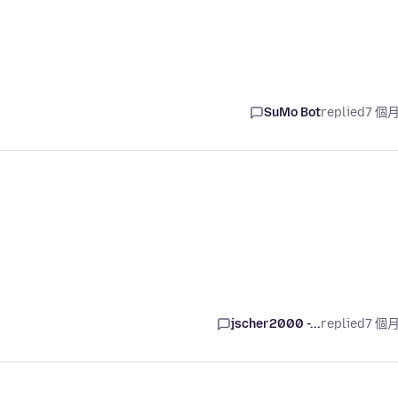
SuMo Bot
replied
7 個
jscher2000 -...
replied
7 個