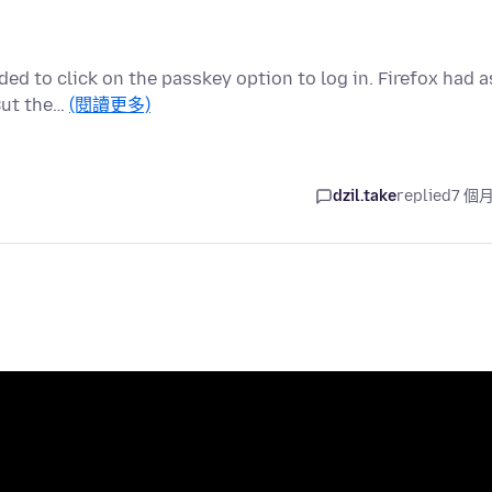
ded to click on the passkey option to log in. Firefox had a
But the…
(閱讀更多)
dzil.take
replied
7 個