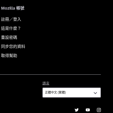
Mozilla 帳號
註冊／登入
這是什麼？
重設密碼
同步您的資料
取得幫助
語
語言
言