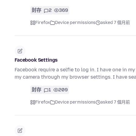
封存
2
369
Firefox
Device permissions
asked 7 個月前
Facebook Settings
Facebook require a selfie to log in. I have one in 
my camera through my browser settings. I have s
封存
1
209
Firefox
Device permissions
asked 7 個月前