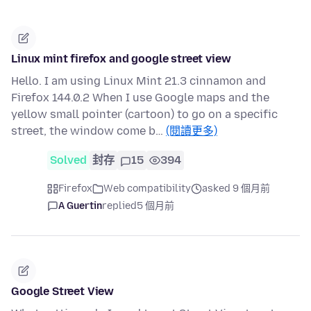
Linux mint firefox and google street view
Hello. I am using Linux Mint 21.3 cinnamon and
Firefox 144.0.2 When I use Google maps and the
yellow small pointer (cartoon) to go on a specific
street, the window come b…
(閱讀更多)
Solved
封存
15
394
Firefox
Web compatibility
asked 9 個月前
A Guertin
replied
5 個月前
Google Street View