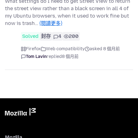
What settings do I need to get Street View to return
the street view rather than a black screen in all 4 of
my Ubuntu browsers, when it used to work fine but
now is trash…
(閱讀更多)
Solved
封存
4
200
Firefox
Web compatibility
asked 8 個月前
Tom Lavin
replied
8 個月前
Mozilla